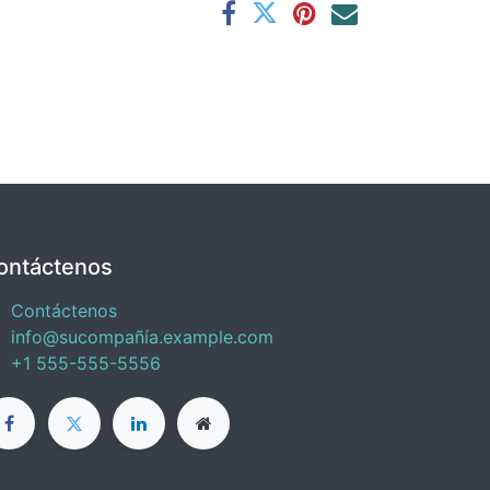
ontáctenos
Contáctenos
info@sucompañía.example.com
+1 555-555-5556