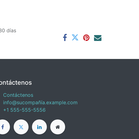
30 días
ontáctenos
Contáctenos
info@sucompañía.example.com
+1 555-555-5556