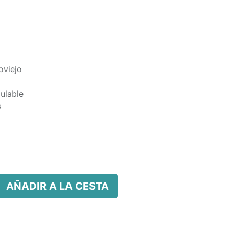
oviejo
ulable
s
AÑADIR A LA CESTA