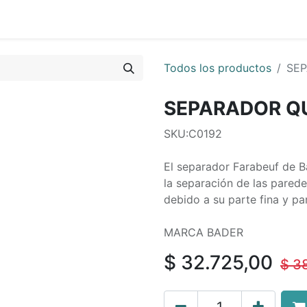
0
os
Quienes Somos
Todos los productos
SEP
SEPARADOR Q
SKU:C0192
El separador Farabeuf de B
la separación de las parede
debido a su parte fina y pa
MARCA BADER
$
32.725,00
$
3