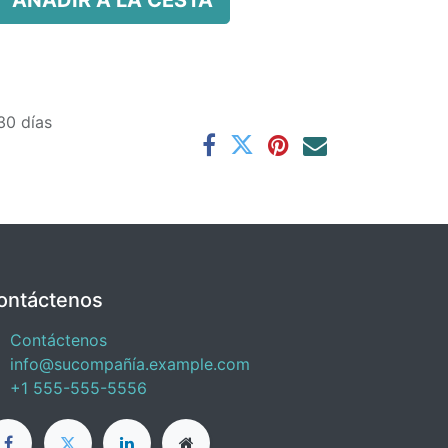
AÑADIR A LA CESTA
30 días
ontáctenos
Contáctenos
info@sucompañía.example.com
+1 555-555-5556