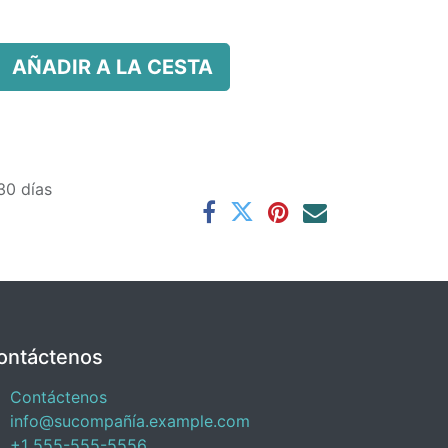
AÑADIR A LA CESTA
30 días
ontáctenos
Contáctenos
info@sucompañía.example.com
+1 555-555-5556