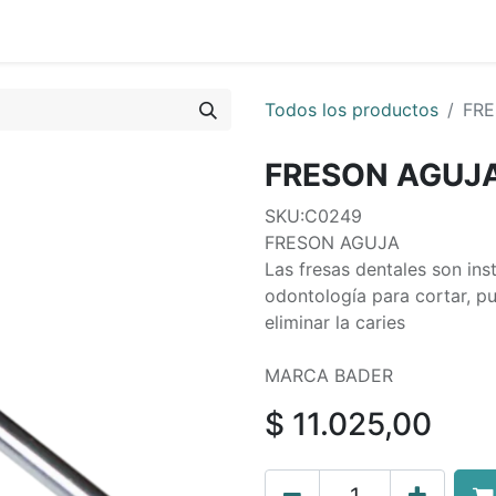
0
os
Quienes Somos
Todos los productos
FRE
FRESON AGUJ
SKU:C0249
FRESON AGUJA
Las fresas dentales son in
odontología para cortar, pul
eliminar la caries
MARCA BADER
$
11.025,00