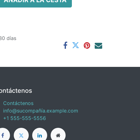
AÑADIR A LA CESTA
30 días
ontáctenos
Contáctenos
info@sucompañía.example.com
+1 555-555-5556