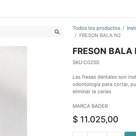
0
os
Quienes Somos
Todos los productos
Ins
FRESON BALA N2
FRESON BALA 
SKU:C0250
Las fresas dentales son in
odontología para cortar, pul
eliminar la caries
MARCA BADER
$
11.025,00