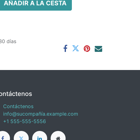
AÑADIR A LA CESTA
30 días
ontáctenos
Contáctenos
info@sucompañía.example.com
+1 555-555-5556