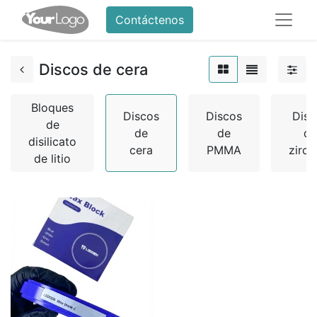
Contáctenos
Discos de cera
Bloques
Discos
Discos
Disc
de
de
de
de
disilicato
cera
PMMA
zirco
de litio