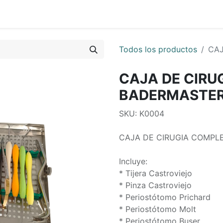
0
os
Quienes Somos
Todos los productos
CAJ
CAJA DE CIRU
BADERMASTE
SKU: K0004
CAJA DE CIRUGIA COMPL
Incluye:
* Tijera Castroviejo
* Pinza Castroviejo
* Periostótomo Prichard
* Periostótomo Molt
* Periostótomo Buser