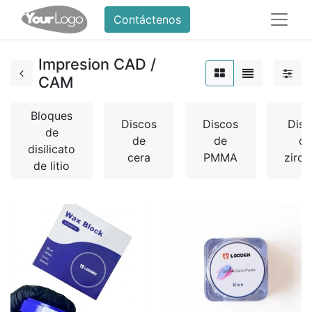
Contáctenos
Impresion CAD /
CAM
Bloques
Discos
Discos
Disc
de
de
de
de
disilicato
cera
PMMA
zirco
de litio