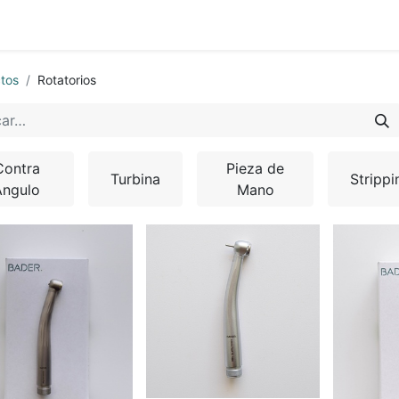
0
os
Quienes Somos
tos
Rotatorios
Contra
Pieza de
Turbina
Strippi
Ángulo
Mano