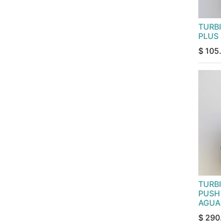
TURB
PLUS
$
105
TURB
PUSH 
AGUA
$
290